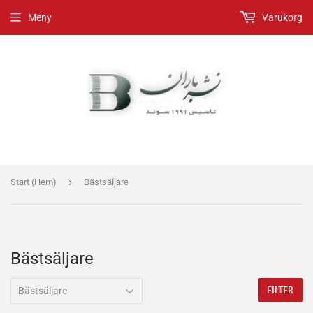
Meny
Varukorg
›
Start (Hem)
Bästsäljare
Bästsäljare
FILTER