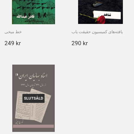
یافته‌های کمیسیون حقیقت یاب
خط میخی
Ordinarie
249
Ordinarie
290
249 kr
290 kr
pris
kr
pris
kr
SLUTSÅLD