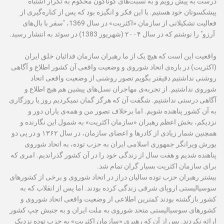
درست به پیش رویم و به نسبت‌های گوناگون محکوم به تکرار اشتباه
پیشکسوتان خود هستیم. با این فکر و انگیزه‫ بود که پس از کناره‫‌گیری از
فعالیت تشکیلاتی از سازمان «اکثریت» در سال 1369، "سفر با بال‫‌های
آرزو" را نوشتم که در سال ۲۰۰۴ (شهریور 1383) در سوئد به انتشار رسید. ‬‬‬‬‬‬‬‬‬‬
واقعیت این است که هیچ یک از ما رهبران سازمان فدائیان خلق ایران
(اکثریت) در باره‌‫ی اتحاد شوروی و وضعیت واقعی آن کشور اطلاع و آگاهی
روشنی نداشتیم دقیق‫تر بگویم تصور روشنی از وضعیت واقعی اتحاد
شوروی نداشتیم. از تجربه‫‌ی مهاجران نسل‫‌های پیشین هم هیچ اطلاع و
آگاهی درستی نداشتیم. شگفت آن که هرگز گمان نمی‫کردیم روز یا روزگاری
به آن کشور پناهنده شویم. اما برخلاف تصور من و همه‫‫‌ی یاران دور و
نزدیکم، بخش اعظم رهبران «سازمان اکثریت» به شمول این نگارنده و
همچنین شمار زیادی از کادرها و اعضای سازمان، در سال ۱۳۶۲ و در پی دو
یورش ویرانگر جمهوری اسلامی ایران به حزب توده، به اتحاد شوروی
پناهنده شدیم و هفت سال از زندگی خود را در آن کشور گذراندیم. امری که
برای سازمان اکثریت بسیار گران تمام شد.
بیشتر رهبران حزب توده سالیان دراز در اتحاد شوروی و برخی از کشورهای
سوسیالیستی اروپای شرقی زندگی کرده بودند. اما پس از انقلاب که به
کشور بازگشته بودند کمترین اطلاعی از وضعیت واقعی اتحاد شوروی و
کشورهای سوسیالیستی متحد شوروی به ملت ایران و به جنبش چپ کشور
ارائه نکردند. پس از آن که رهبری «سازمان اکثریت» به حزب توده نزدیک