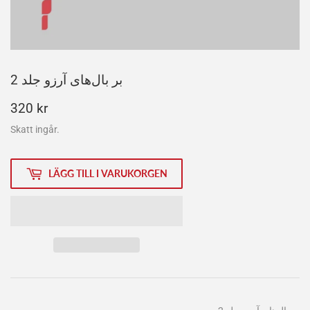
بر بال‫‌های آرزو جلد 2
320
320 kr
kr
Skatt ingår.
LÄGG TILL I VARUKORGEN