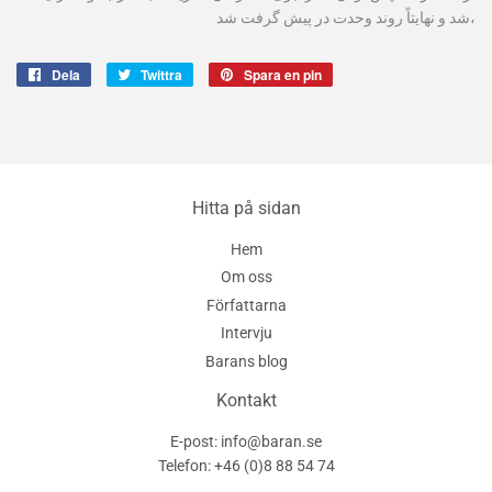
شد و نهایتاً روند وحدت در پیش گرفت شد،
Dela
Dela
Twittra
Twittra
Spara en pin
Spara
på
på
en
Facebook
Twitter
pin
på
Pinterest
Hitta på sidan
Hem
Om oss
Författarna
Intervju
Barans blog
Kontakt
E-post: info@baran.se
Telefon: +46 (0)8 88 54 74