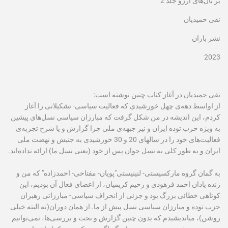
بر بال‫‌های آرزو جلد 2
نقی حمیدیان
نشر باران
2023
:نقی حمیدیان
در آغاز کتاب چنین نوشته است
از اواسط دهه‌ی چهل خورشیدی که فعالیت سیاسی- تشکیلاتی را آغاز
کردم، این اندیشه در من شکل گرفت که مبارزان سیاسی نسل‌‫های پیشین
به ویژه حزب توده ایران و نیز جبهه‌ی ملی چرا گزارش و یا شرح تجربه‌ی
فعالیت‌های خود را در سال‫های 20 و 30 خورشیدی به جنبش و نهضت ملی
ایران و به طور کلی به نسل جوان پس از خود (یعنی نسل ما) ارائه نداده‌اند‫.
به گمان گروه مارکسیستی- لنینیستی"پویان- مفتاحی- احمدزاده" که من و
زنده ‫یادان احمد فرهودی و رحیم کریمیان، از اعضای فعال آن بودیم، این
کوتاهی خطائی بزرگ بود و جزئی از انحراف سیاسی- مبارزاتی رهبران
حزب توده و مبارزان سیاسی نسل پیش از ما. از همان دوران(نه البته خیلی
روشن)، می‫اندیشیدم که بدون چنین گزارش و بحث و بررسی‌ها، نمی‌توانیم