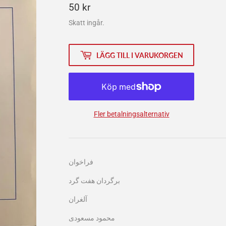
50
50 kr
kr
Skatt ingår.
LÄGG TILL I VARUKORGEN
Fler betalningsalternativ
فراخوان
برگردان هفت گرد
آلغران
محمود مسعودی