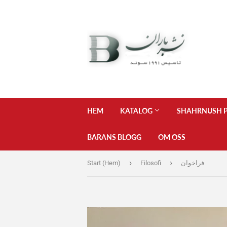
HEM
KATALOG
SHAHRNUSH P
BARANS BLOGG
OM OSS
›
›
Start (Hem)
Filosofi
فراخوان