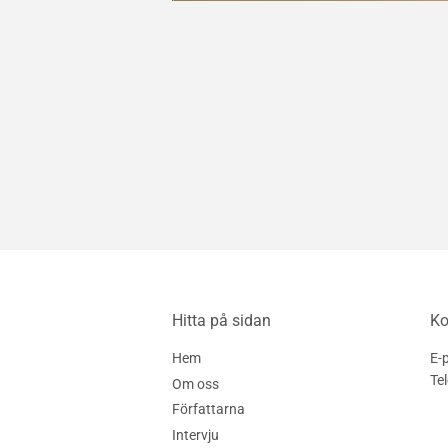
Hitta på sidan
Ko
Hem
E-
Te
Om oss
Författarna
Intervju