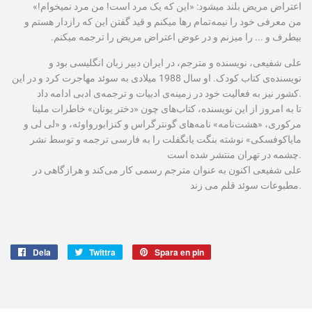
اعتراض مریض بلند می‫شود: «این که یک مرد است! من مرد نمی‫خوام!»
من معرفی خود را نیمه‌تمام رها می‫کنم و قید گفتن این که رازدار هستم و
بی‫طرف و ... را می‫زنم و در ‌عوض اعتراض مریض را ترجمه می‫کنم.
علی شفیعی، نویسنده و مترجم، در ایران دبیر زبان انگلیسی بود و
نویسنده‌ی کتاب کودک. او سال 1988 میلادی به سوئد مهاجرت کرد و در این
کشور نیز به فعالیت خود در زمینه‌ی ادبیات و ترجمه‌ی ادبی ادامه داد.
تا به امروز از این نویسنده، کتاب‌های چون «دختر یونان» خاطرات ملینا
مرکوری، «هشت‌نامه» نامه‌های گونترگراس و كنزابورواوئه، و «لی لی و
مایاکوفسکی» نوشته بنگت یانگفلت را به فارسی ترجمه و توسط نشر
چشمه در تهران منتشر شده است.
علی شفیعی اکنون به عنوان مترجم رسمی کار می‌کند و هرازگاهی در
مطبوعات سوئد قلم می زند.
Dela
Dela
Twittra
Twittra
Spara en pin
Spara
på
på
en
Facebook
Twitter
pin
på