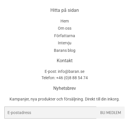
Pinterest
Hitta på sidan
Hem
Om oss
Författarna
Intervju
Barans blog
Kontakt
E-post: info@baran.se
Telefon: +46 (0)8 88 54 74
Nyhetsbrev
Kampanjer, nya produkter och försäljning. Direkt till din inkorg.
E-
BLI MEDLEM
post