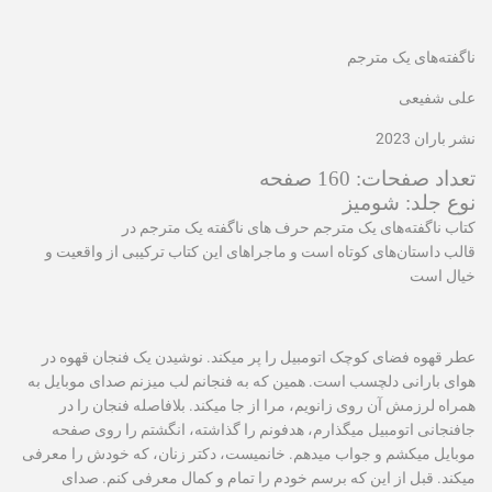
ناگفته‌های یک مترجم
علی شفیعی
نشر باران 2023
تعداد صفحات: 160 صفحه
نوع جلد: شومیز
کتاب ناگفته‌های یک مترجم حرف های ناگفته یک مترجم در
قالب داستان‌های کوتاه است و ماجراهای این کتاب ترکیبی از واقعیت و
خیال است
عطر قهوه فضای کوچک اتومبیل را پر می‫کند. نوشیدن یک فنجان قهوه در
هوای بارانی دلچسب است. همین که به فنجانم لب می‫ز‫نم صدای موبایل به
همراه لرزمش آن روی زانویم، مرا از جا می‫کند. بلافاصله فنجان را در
جا‌فنجانی اتومبیل می‫گذارم، هدفونم را گذاشته، انگشتم را روی صفحه
موبایل می‫کشم و جواب می‫دهم. خانمی‫ست، دکتر زنان، که خودش را معرفی
می‫کند. قبل از این که برسم خودم را تمام و کمال معرفی کنم. صدای