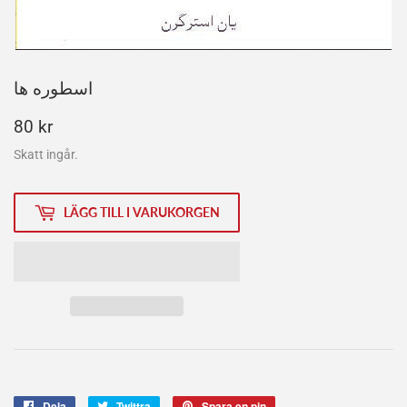
اسطوره ها
80
80 kr
kr
Skatt ingår.
LÄGG TILL I VARUKORGEN
Dela
Dela
Twittra
Twittra
Spara en pin
Spara