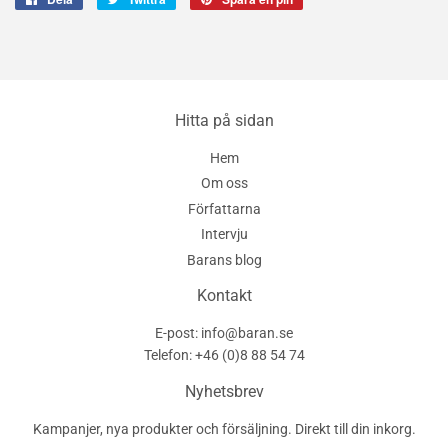
på
på
en
Facebook
Twitter
pin
på
Pinterest
Hitta på sidan
Hem
Om oss
Författarna
Intervju
Barans blog
Kontakt
E-post: info@baran.se
Telefon: +46 (0)8 88 54 74
Nyhetsbrev
Kampanjer, nya produkter och försäljning. Direkt till din inkorg.