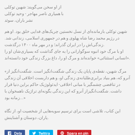
از او سخن می‌گویند: شهین توکلی
با همیاری ناصر مهاجر - وحید توکلی
نشر باران، سوئد
شهین توکلی باز‌مانده‌ای از نسل نخستین چریک‌های فدایی خلق بود. او هم
در رژیم محمد رضا شاه پهلوی و هم در جمهوری اسلامی، زندانی شد.
زندگی‌اش را در ایران گذراند؛ و در مهر ماه ۱۴۰۰ در‌گذشت.
او با مرگ خود انبوه سوگوارانی را به جای گذاشت که بسیاری‌شان او را
«انسانی استثنائی» خوانده‌اند و مرگ او را، داغ بزرگ زندگی خود دانسته‌اند.
«مرگ شهین، نقطه‌ی پایان یک زندگی شگفت‌انگیز است. شگفت‌انگیز از
آنرو که، هم بنیاد برابری‌طلبانه‌ی زندگی او، و هم داربست اخلاقی آن زندگی
در تناقضی چشمگیر با مبانی اخلاقی- ایدئولوژیک حاکم براین دنیا قرار
داشت. شگفت‌انگیزاز آنرو که این زندگی بگونه‌ای تراژیک ناهمخوان با
زمانه بود...»
این کتاب، تلاشی‌ است برای ترسیم سویه‌هایی از شخصیت او، از نگاه
یاران، دوستان و آشناینش.
Dela
Dela
Twittra
Twittra
Spara en pin
Spara