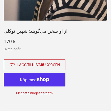
از او سخن می‌گویند: شهین توکلی
170
170 kr
kr
Skatt ingår.
LÄGG TILL I VARUKORGEN
Fler betalningsalternativ