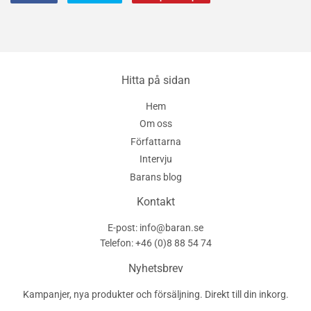
på
på
en
Facebook
Twitter
pin
på
Pinterest
Hitta på sidan
Hem
Om oss
Författarna
Intervju
Barans blog
Kontakt
E-post: info@baran.se
Telefon: +46 (0)8 88 54 74
Nyhetsbrev
Kampanjer, nya produkter och försäljning. Direkt till din inkorg.