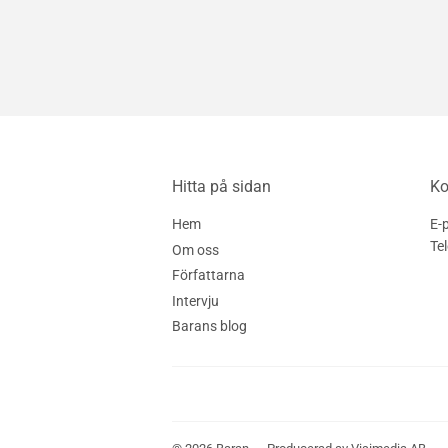
Hitta på sidan
Ko
Hem
E-
Te
Om oss
Författarna
Intervju
Barans blog