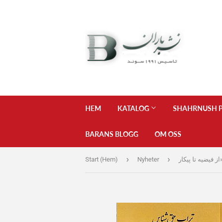
HEM
KATALOG
SHAHRNUSH P
BARANS BLOGG
OM OSS
›
›
Start (Hem)
Nyheter