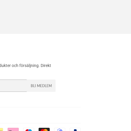
ra
erest
ukter och försäljning. Direkt
BLI MEDLEM