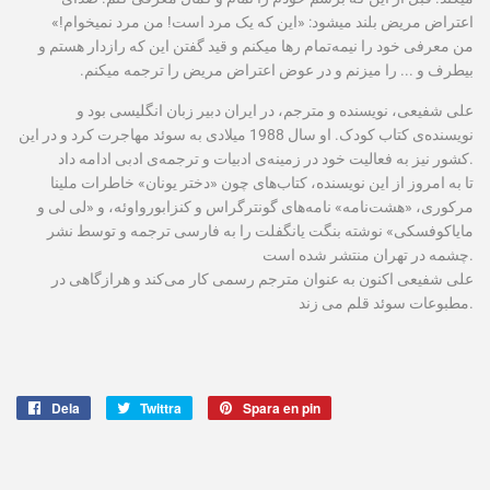
اعتراض مریض بلند می‫شود: «این که یک مرد است! من مرد نمی‫خوام!»
من معرفی خود را نیمه‌تمام رها می‫کنم و قید گفتن این که رازدار هستم و
بی‫طرف و ... را می‫زنم و در ‌عوض اعتراض مریض را ترجمه می‫کنم.
علی شفیعی، نویسنده و مترجم، در ایران دبیر زبان انگلیسی بود و
نویسنده‌ی کتاب کودک. او سال 1988 میلادی به سوئد مهاجرت کرد و در این
کشور نیز به فعالیت خود در زمینه‌ی ادبیات و ترجمه‌ی ادبی ادامه داد.
تا به امروز از این نویسنده، کتاب‌های چون «دختر یونان» خاطرات ملینا
مرکوری، «هشت‌نامه» نامه‌های گونترگراس و كنزابورواوئه، و «لی لی و
مایاکوفسکی» نوشته بنگت یانگفلت را به فارسی ترجمه و توسط نشر
چشمه در تهران منتشر شده است.
علی شفیعی اکنون به عنوان مترجم رسمی کار می‌کند و هرازگاهی در
مطبوعات سوئد قلم می زند.
Dela
Dela
Twittra
Twittra
Spara en pin
Spara
på
på
en
Facebook
Twitter
pin
på