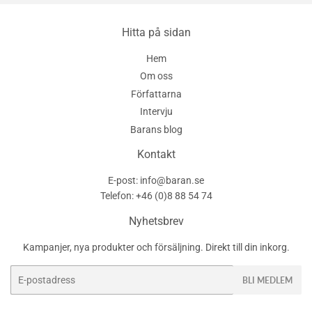
Pinterest
Hitta på sidan
Hem
Om oss
Författarna
Intervju
Barans blog
Kontakt
E-post: info@baran.se
Telefon: +46 (0)8 88 54 74
Nyhetsbrev
Kampanjer, nya produkter och försäljning. Direkt till din inkorg.
E-
BLI MEDLEM
post