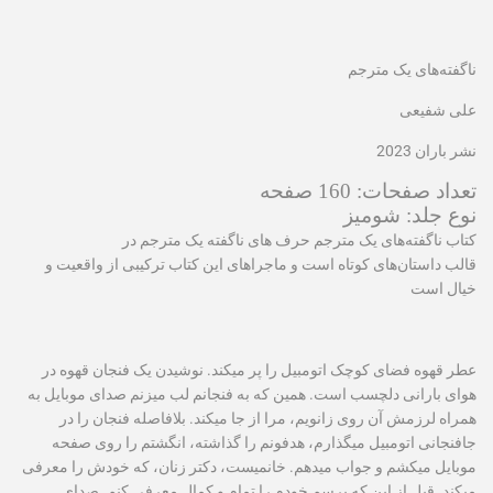
ناگفته‌های یک مترجم
علی شفیعی
نشر باران 2023
تعداد صفحات: 160 صفحه
نوع جلد: شومیز
کتاب ناگفته‌های یک مترجم حرف های ناگفته یک مترجم در
قالب داستان‌های کوتاه است و ماجراهای این کتاب ترکیبی از واقعیت و
خیال است
عطر قهوه فضای کوچک اتومبیل را پر می‫کند. نوشیدن یک فنجان قهوه در
هوای بارانی دلچسب است. همین که به فنجانم لب می‫ز‫نم صدای موبایل به
همراه لرزمش آن روی زانویم، مرا از جا می‫کند. بلافاصله فنجان را در
جا‌فنجانی اتومبیل می‫گذارم، هدفونم را گذاشته، انگشتم را روی صفحه
موبایل می‫کشم و جواب می‫دهم. خانمی‫ست، دکتر زنان، که خودش را معرفی
می‫کند. قبل از این که برسم خودم را تمام و کمال معرفی کنم. صدای