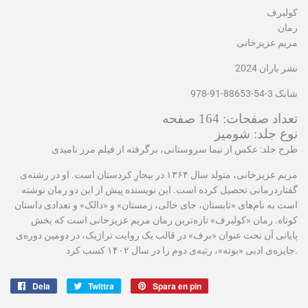
کولبرف
رمان
مریم عزیزخانی
نشر باران 2024
شابک 3-54-88653-91-978
تعداد صفحات: 164 صفحه
نوع جلد: شومیز
طرح جلد: عکس از نیما سروستانی، برگرفته از فیلم مرز نامیدی
مریم عزیزخانی، متولد سال ۱۳۶۴ در بیجارِ کردستان است. او در رشته‌ی
گفتاردرمانی تحصیل کرده است. این نویسنده پیش از این دو رمان نوشته‌
است به نام‌های «تابستان، جای خالی، زمستان» و «دالک» و تعدادی داستان
کوتاه. رمان «کولبرف» تازه‌ترین رمان مریم عزیزخانی است که بخش
پایانی آن تحت عنوان «برف» در قالب یک روایت تراژیک، در دومین دوره‌ی
جایزه‌ی ادبی «بوته»، رتبه‌ی دوم را در سال ۱۴۰۲ کسب کرد.
Dela
Dela
Twittra
Twittra
Spara en pin
Spara
på
på
en