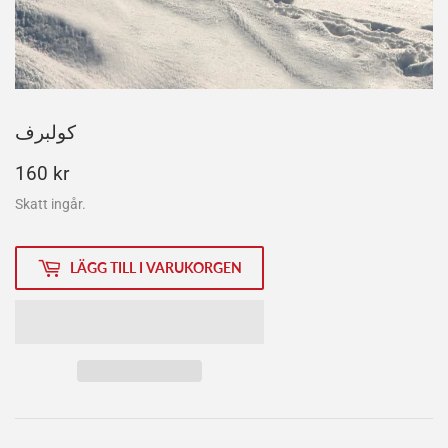
کولبرف
160
160 kr
kr
Skatt ingår.
LÄGG TILL I VARUKORGEN