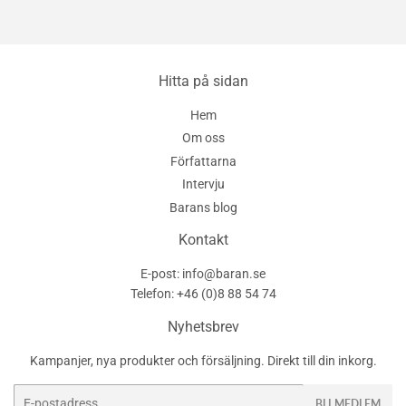
Facebook
Twitter
pin
på
Pinterest
Hitta på sidan
Hem
Om oss
Författarna
Intervju
Barans blog
Kontakt
E-post: info@baran.se
Telefon: +46 (0)8 88 54 74
Nyhetsbrev
Kampanjer, nya produkter och försäljning. Direkt till din inkorg.
E-
BLI MEDLEM