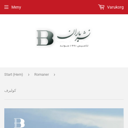
Meny
Varukorg
›
›
Start (Hem)
Romaner
کولبرف