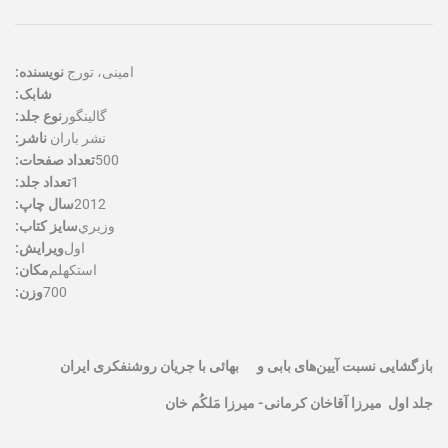
امینی، تورج
نویسنده:
شابک:
گالينگور
نوع جلد:
نشر باران
ناشر:
500
تعداد صفحات:
1
تعداد جلد:
2012
سال چاپ:
وزيري
سایز کتاب:
اول
ویرایش:
استكهلم
مکان:
700
وزن:
بازگشایی نسبت آیین‌های بابی و
بهائی با جریان روشنفکری ایران
جلد اول میرزا آقاخان کرمانی- میرزا مَلکُم خان