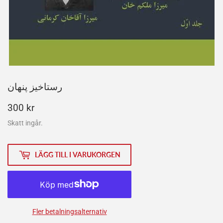
رستاخیز پنهان
300
300 kr
kr
Skatt ingår.
LÄGG TILL I VARUKORGEN
Fler betalningsalternativ