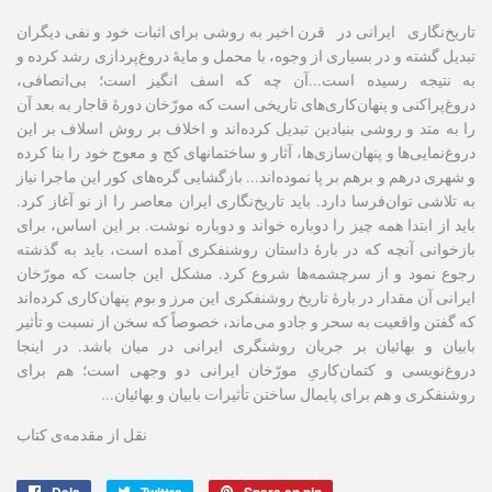
تاریخ‌نگاری
ایرانی در
قرن
اخیر
به
روشی
برای
اثبات
خود
و
نفی
دیگران
تبدیل
گشته و در
بسیاری
از
وجوه،
با
محمل
و
مایۀ
دروغ‌پردازی
رشد
کرده
و
به
نتیجه
رسیده است..
.
آن
چه
که
اسف انگیز
است؛
بی
انصافی،
دروغ‌پراکنی
و پنهان‌کاری‌های
تاریخی
است
که
مورّخان
دورۀ
قاجار
به
بعد
آن
را
به
متد
و
روشی
بنیادین
تبدیل
کرده‌اند
و
اخلاف
بر
روش
اسلاف
بر
این
دروغ‌نمایی‌ها
و
پنهان‌سازی‌ها،
آثار
و ساختمانهای
کج
و
معوج خود
را
بنا
کرده
و
شهری
درهم
و
برهم
بر
پا
نموده‌‌اند... بازگشایی گره‌های
کور
این
ماجرا
نیاز
به
تلاشی
توان‌فرسا
دارد
.
باید
تاریخ‌نگاری
ایران
معاصر
را
از نو
آغاز
کرد.
باید
از
ابتدا
همه
چیز
را
دوباره
خواند
و
دوباره
نوشت.
بر
این
اساس،
برای
بازخوانی
آنچه
که
در
بارۀ
داستان
روشنفکری
آمده
است،
باید
به
گذشته
رجوع
نمود
و از
سرچشمه‌ها
شروع
کرد.
مشکل
این
جاست
که
مورّخان
ایرانی
آن
مقدار
در
بارۀ
تاریخ روشنفکری
این
مرز
و
بوم
پنهان‌کاری
کرده‌اند
که
گفتن
واقعیت
به
سحر
و
جادو
می‌ماند، خصوصاً
که
سخن
از
نسبت
و
تأثیر
بابیان
و
بهائیان
بر
جریان
روشنگری
ایرانی
در
میان
باشد.
در
اینجا
دروغ‌نویسی
و
کتمان‌کاریِ
مورّخان
ایرانی
دو
وجهی
است؛
هم
برای
روشنفکری
و
هم
برای
پایمال ساختن
تأثیرات
بابیان
و
بهائیان
.
..
نقل از مقدمه‌ی کتاب
Dela
Dela
Twittra
Twittra
Spara en pin
Spara