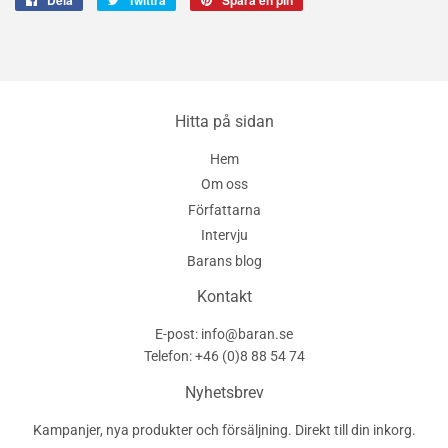
på
på
en
Facebook
Twitter
pin
på
Pinterest
Hitta på sidan
Hem
Om oss
Författarna
Intervju
Barans blog
Kontakt
E-post: info@baran.se
Telefon: +46 (0)8 88 54 74
Nyhetsbrev
Kampanjer, nya produkter och försäljning. Direkt till din inkorg.