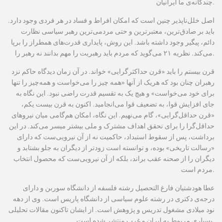
چندگانه‌ی ما ایرانیان.
اصل خلل‌ناپذیر چنین است که امکان افراط و فساد در هر فردی وجود دارد.
باید بر صادق‌ترین، معتبرترین و حتی مردمی‌ترین رهبر سیاسی نظارت
دائم، پیگیر وجود داشته باشد. این روش، پایداری قدرت‌های همطراز را برپا
می‌کند. نظریه ٢١ می‌گوید که مردم باید رهبریت را مهم بدانند نه رهبر را.
قرن بیستم را باید «قرن حداکثرگرایی» خواند. در آن زمان دیدگاه حاکم نزد
رهبران چنان بود که هریک از آنها «همه چیز را می‌خواست و همه‌چیز را تنها
برای خود می‌خواست» و هیچ یک به تقسیم قدرت راضی نبود. این نگاه به‌
جای افزایش قوا، به تضعیف قوا می‌انجامید. اکنون به قرن بیست یکم،
«قرن حداقل‌گرایی»، گام می‌نهیم. این نگاه، امکان هم‌گامی میان نیروهای
حداقل‌گرا را برای تحقق اهداف مشترک و ملی بیشتر میسر می‌کند. در این
برداشت، پس از سقوط استبداد، حاکمیت نه از آن نیرویی‌ست که دارای
«رسالت تاریخی» بوده، و توانسته است زودتر از دیگران به جلو بشتابد و
دیگران را از صحنه عقب براند، بلکه از آن نیرویی‌ست که محصول انتخاب
مردم است.
عطا هودشتیان فارغ التحصيل رشته فلسفه از دانشگاه سوربن و دارای
درجه‌ی دکتری در رشته علوم سياسی از دانشگاه پاريس است. وی از دهه
نود ميلادی مشغول تدريس و پژوهش است. از ايشان تاکنون مقالات تحليلی
بسیاری مربوط به ایران و غرب منتشر شده است.