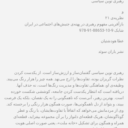
رهبری نوین سیاسی
و
نظریه‌ی ۲۱
بازآفرینی مفهوم رهبری در پهنه‌ی جنبش‌های اجتماعی در ایران
شابک 9-10-88653-91-978
عطا هودشتیان
نشر باران سوئد
رهبری نوین سیاسی گفتمان‌ساز و ارزش‌ساز است. از یکدست کردن
نظرات گریزان بوده، تفاوت‌ها را ارج می‌نهد. همه چیز را هزار رنگ می‌بیند.
وظیفه‌‌ی او، هماهنگی تفاوت‌ها و مدیریت رنگ‌ها است، نه حذف آنها.
دریافته است که انتظار یکدست کردن جامعه، کوششی شکست ‌خورده
است. بهترین رهبر، آنی‌ست که ناهمگونی را نه یک نقصان، بلکه یک فرصت
ببیند، و بتواند از دل ناهمگونی‌ها، صورت همگون هزار رنگی را برجسته کند.
وی از مردمانش می‌خواهد که اتفاقاً با تفاوت‌هایشان، با رنگ و عطر
گوناگونشان، هریک قطعه‌ای دلنواز را بر آن مجموعه بیفزاید، قطعه‌ای
همراه و همگون برای تشکیل «خانه ملت»، یعنی صورت اصلی هویت