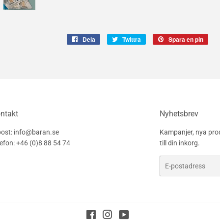
Dela
Dela
Twittra
Twittra
Spara en pin
Spa
på
på
en
Facebook
Twitter
pin
på
Pint
ntakt
Nyhetsbrev
post: info@baran.se
Kampanjer, nya prod
lefon: +46 (0)8 88 54 74
till din inkorg.
E-
post
Facebook
Instagram
YouTube