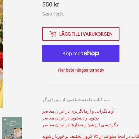
550
550 kr
kr
Skatt ingår.
LÄGG TILL I VARUKORGEN
Fler betalningsalternativ
سه کتاب جامعه شناختی از میترا زرگر
آرمانگرایی و آرمانگریزی در ایران معاصر
یوتوپیا و دیستوپیا در ایران معاص
ر
دگردیسی ارزشها و هنجارها در ایران معاصر
 از 95 کرون تخفیف برخوردار شوید