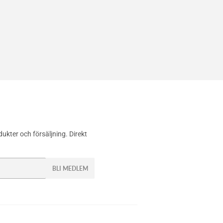
ra
erest
ukter och försäljning. Direkt
BLI MEDLEM