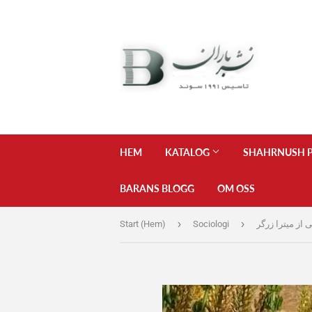
HEM
KATALOG
SHAHRNUSH P
BARANS BLOGG
OM OSS
›
›
Start (Hem)
Sociologi
از میترا زرگر