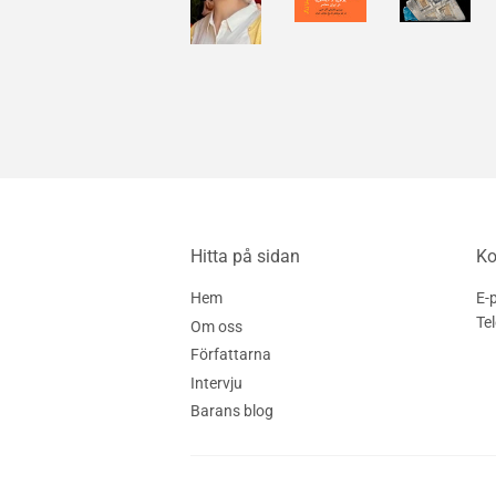
Hitta på sidan
Ko
Hem
E-
Te
Om oss
Författarna
Intervju
Barans blog