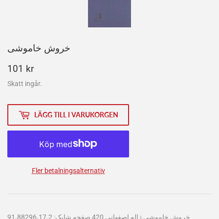
خروش خاموشی
101
101 kr
kr
Skatt ingår.
LÄGG TILL I VARUKORGEN
Fler betalningsalternativ
خروش خاموشی ژاله اصفهانی 420 صفحه شابک: 2ـ17ـ88296ـ91