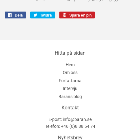
Dela
Dela
Twittra
Twittra
Spara en pin
Spara
på
på
en
Facebook
Twitter
pin
på
Pinterest
Hitta på sidan
Hem
Om oss
Författarna
Intervju
Barans blog
Kontakt
E-post: info@baran.se
Telefon: +46 (0)8 88 54 74
Nyhetsbrev