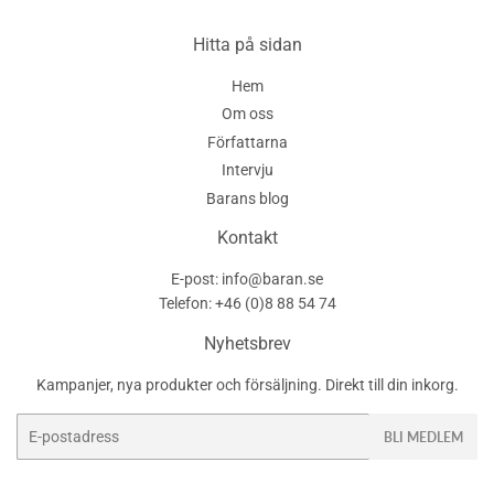
Pinterest
Hitta på sidan
Hem
Om oss
Författarna
Intervju
Barans blog
Kontakt
E-post: info@baran.se
Telefon: +46 (0)8 88 54 74
Nyhetsbrev
Kampanjer, nya produkter och försäljning. Direkt till din inkorg.
E-
BLI MEDLEM
post