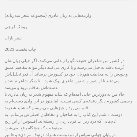
واریته‌هایی به زبان مادری (مجموعه شعر سه‌زبانه)
روناک فرجی
نشر باران
چاپ نخست 2023
در كشور من شاعران حقيقت‌گو را زندانی می‌کنند، اگر خیلی زبان‌شان
بُرنده باشد به قتل می‌رسند و یا کاری می‌کنند دیگر نتواند مفاهیم عمیق
وجودش را به مخاطب هم‌زبان خود در کشورش برساند. آن‌قدر تحلیل‌اش
می‌دهند تا از شور و شعور شاعری پوک شود... تا دیگر شاعر نباشد و
دست‌اش به قلم نرود و ننویسد.
حالا من به دورترین جایی آمده‌ام که شاید مفهوم شعر به زبان مادری یا
رسمی کشورم دیگر دغدغه‌ی کسی نیست، اما هنوز در این وادی دست‌ام به
قلم می‌رود و چیزهایی می‌نویسم که شاید شعرند.
دوست داشتم این کتاب را به صاحبان و مخاطبان اصلی‌ش برسانم، به
آدم‌هایی که درد زیر آب فریاد زدن را زیسته‌اند. افسوس از این رنج
ممنوعیت که هیچ‌گاه رفع نمی‌شود.
در پایان جهانی سپاس از دو دوست همراه «رئوف مرادی» و «امیر