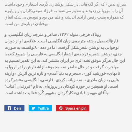
سراج‌الدین» که اگر لکه‌هایی در شکل نوشتاری کُردی اشعارم وجود داشت
آن را با مهربانی زدودند و تقدیم می‌شود به فرزاد صیفی‌کاران یار و یاورم
که همواره پشتِ رقص آزادی اندیشه و قلم من بود و نبودش بی‌شک اتفاق
نیوفتادن دوباره‌ی من است.
روناک فرجی متولد
۱۳۶۲، شاعر و مترجم زبان انگلیسی، و
فارغ‌التحصیل
رشته مترجمی زبان انگلیسی است.‌ علاقه‌ی او از دوران
نوجوانی به نوشتن شعر
شکل گرفت، اما در دهه
۸۰توانست به صورت
جدی، نوشتن شعر و ترجمه‌ی اشعار
انگلیسی به فارسی را شروع کند، با
این حال هرگز موفق نشد اثری در ایران
منتشر کند. به این تقدیر تصمیم به
مهاجرت گرفت و در حال حاضر سه مجموعه از
اشعارش را در اروپا به
نامهای« خورشید کور»، «مجرم به دنیا آمدم» و تازه ترین اثرش «واریته
هایی به زبان مادری»، سه زبانه، کردی، فارسی، انگلیسی منتشر
کرده
است. او همچنین در حوزه کودکان در پروژه‌ای به نام “فرزندان آفتاب”
آقای «بهمن قبادی» کارگردان مشهور کُرد فعالیت داشته است.
با
Dela
Dela
Twittra
Twittra
Spara en pin
Spara
på
på
en
Facebook
Twitter
pin
på