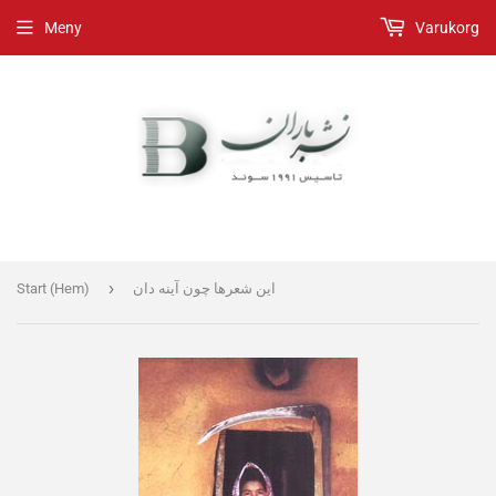
Meny
Varukorg
›
Start (Hem)
این شعرها چون آینه­ دان