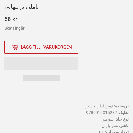
تاملی بر تنهایی
58
58 kr
kr
Skatt ingår.
LÄGG TILL I VARUKORGEN
نویسنده:
نوش آذار، حسین
9780010015232
:
شابک
نوع جلد:
شوميز
ناشر:
نشر باران
81
تعداد صفحات: