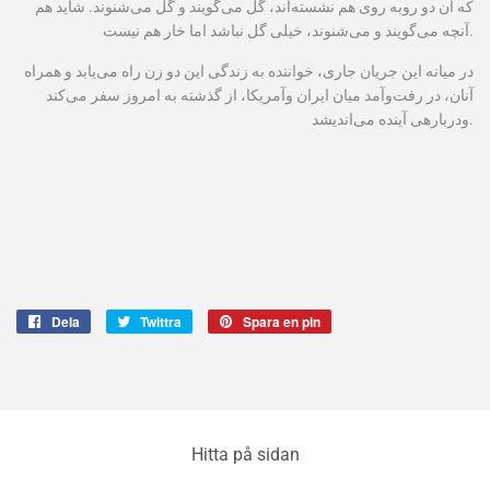
که آن دو روبه روی هم نشسته‌اند، گل می‌گویند و گل می‌شنوند. شاید هم
آنچه می‌گویند و می‌شنوند، خیلی گل نباشد اما خار هم نیست.
در ميانه اين جريان جاری، خو
اننده به زندگی اين دو زن راه می‌يابد و همراه
آنان، در رفت‌
وآمد ميان ايران وآ
مريکا، از گذشته به امروز سفر می‌کند
انديشد.
ودر
باره
ی آينده می‌
Dela
Dela
Twittra
Twittra
Spara en pin
Spara
på
på
en
Facebook
Twitter
pin
på
Pinterest
Hitta på sidan