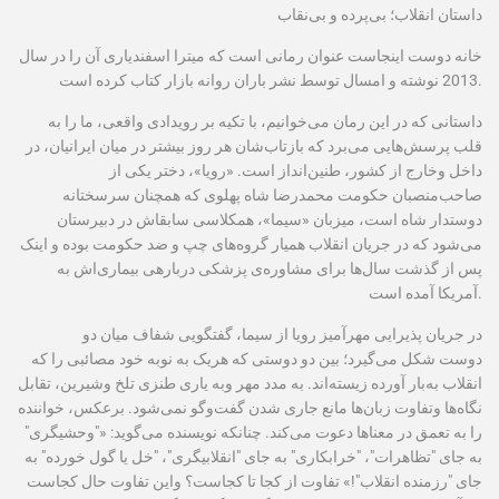
داستان انقلاب؛ بی‌
پرده و بی‌نقاب
خانه دوست اینجاست عنوا
ن رمانی
است که میترا اسفندیاری آن را در سال
2013 نوشته و امسال توسط نشر باران روانه بازار کتاب کرده است.
داستان
ی که در اين رمان می‌
خوانيم، با تکيه بر ر
ويدادی واقعی، ما را به
قلب پرسش‌هایی می‌
برد
که بازتاب‌
ش
ان هر روز بيشتر در ميان ايرانیان، در
داخل وخارج از کشور، طنين‌
ان
داز است. «رويا»، دختر يکی از
صاحب‌منصبان حکومت محمدرضا شاه پهلوی
که همچنان سرسختانه
دوستدار شاه است، ميزبان
«
سيما
»، همکلاسی سابقاش در دبيرستان
می‌
شو
د که در جريان انقلاب هميار گروه‌
های چپ
و
ضد ح
کومت بوده و اينک
پس از گذشت سال‌
ها برای مشاوره‌
ی پزشکی در
باره
ی بيماری‌اش به
مريکا آمده است.
آ
در جريان پذيرایی مهرآميز رويا از سيما، گفتگوی
ی شفاف ميان دو
دوست
شکل می‌
گیرد؛ بین دو دوستی
که هريک به
نوبه خود مصائبی را که
انقلاب به‌بار آورده زيسته‌اند
. به مدد مهر وبه ي
اری طنزی تلخ وشيرين، تقابل
نگاه‌ها وتفاوت زبان‌ها مانع جاری شدن گفت‌وگو نمی‌شود.
برعکس، خوانن
ده
را به تعمق در معناها دعوت می‌
کند. چنان
که نويسنده می‌گويد
:
«"
وحشیگری"
به جای "تظاهرات"، "خرابکاری" به جای "انقلابيگری"، "خل یا گول خورده" به
جای "رزمنده انقلاب"!
»
تفاوت از کجا تا کجاست؟ واین تفاوت حال کجاست