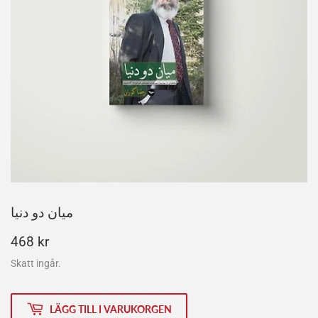
میان دو دنیا
468
468 kr
kr
Skatt ingår.
LÄGG TILL I VARUKORGEN