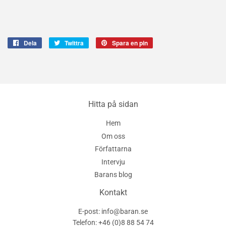
Dela
Dela
Twittra
Twittra
Spara en pin
Spara
på
på
en
Facebook
Twitter
pin
på
Pinterest
Hitta på sidan
Hem
Om oss
Författarna
Intervju
Barans blog
Kontakt
E-post: info@baran.se
Telefon: +46 (0)8 88 54 74