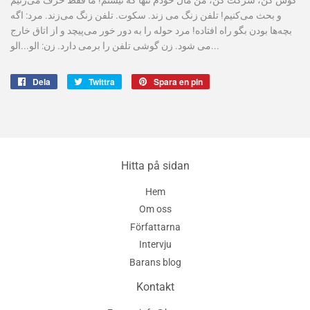
و بحث می‌کنیم! تلفن زنگ می زند. سکوت. تلفن زنگ می‌زند. مرد: اگه
بچه‌ها بودن بگو راه افتاده! مرد حوله را به دور خور می‌پیچد و از اتاق خارج
می شود. زن گوشی تلفن را برمی دارد. زن: الو...الو...
Dela
Dela
Twittra
Twittra
Spara en pin
Spara
på
på
en
Facebook
Twitter
pin
på
Pinterest
Hitta på sidan
Hem
Om oss
Författarna
Intervju
Barans blog
Kontakt