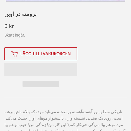
پرومته در اوین
0
0 kr
kr
Skatt ingår.
LÄGG TILL I VARUKORGEN
تاریکی مطلق نور آهسته‌آهسته بر صحنه می‌تابد مرد، که بالا‌تنه‌اش برهنه
است، روی یک صندلی نشسته و زن با سشوار موهای او را خشک می‌کند.
مرد: تو هم بیا! می‌گی چی‌کار کنم؟ این کار من! زندگی من! خوب تو هم بیا
گوش کن، شرکت کن، من مال خودم تنها که نیستم! ما فقط حرف می‌زنیم