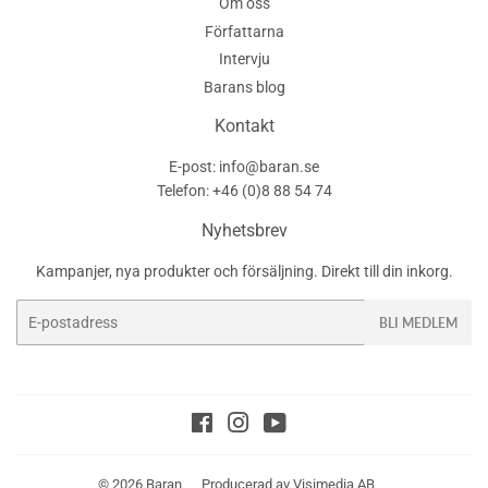
Om oss
Författarna
Intervju
Barans blog
Kontakt
E-post: info@baran.se
Telefon: +46 (0)8 88 54 74
Nyhetsbrev
Kampanjer, nya produkter och försäljning. Direkt till din inkorg.
E-
BLI MEDLEM
post
Facebook
Instagram
YouTube
© 2026
Baran
Producerad av
Visimedia AB