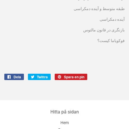
طبقه متوسط و آینده دمکراسی
آینده دمکراسی
بازنگری در قانون مالتوس
فوکویاما کیست؟
Dela
Dela
Twittra
Twittra
Spara en pin
Spara
på
på
en
Facebook
Twitter
pin
på
Pinterest
Hitta på sidan
Hem