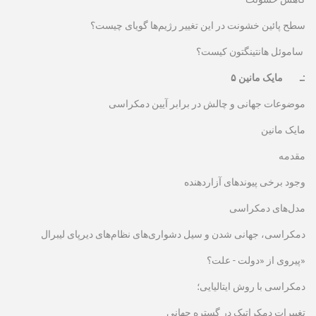
سطح پائین خشونت در این تغییر رژیم‌ها گویای چیست؟
ساموئل هانتینگتون کیست؟
۵ ـ مایک مانین:
موضوعات جهانی و چالش در برابر آیین دمکراسی
مایک مانین
مقدمه
وجود برخی پیوندهای آزاردهنده
مدل‌های دمکراسی
دمکراسی، جهانی شدن و سیل دشواری‌های نظام‌های دیرپای لیبرال
پیروی از «دولت - علت؟»
دمکراسی با روش ایتالیایی؛
تغییرات دمکراتیک در گستره جهانی