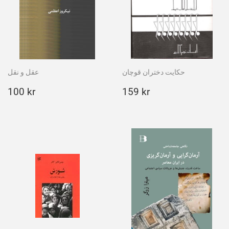
حکایت دختران قوچان
عقل و نقل
Ordinarie
100
Ordinarie
159
100 kr
159 kr
pris
kr
pris
kr