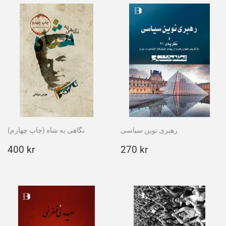
رهبری نوین سیاسی
نگاهی به شاه (چاپ چهارم)
Ordinarie
400
Ordinarie
270
400 kr
270 kr
pris
kr
pris
kr