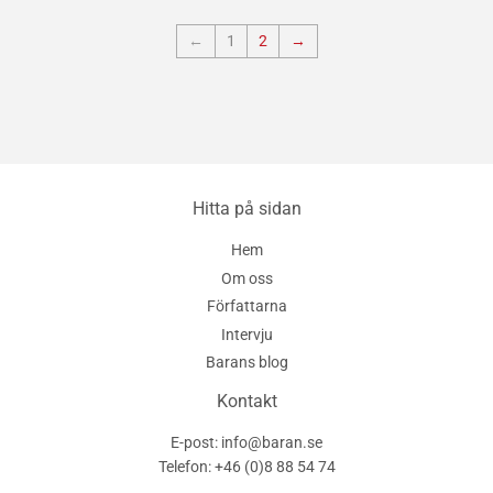
←
1
2
→
Hitta på sidan
Hem
Om oss
Författarna
Intervju
Barans blog
Kontakt
E-post: info@baran.se
Telefon: +46 (0)8 88 54 74