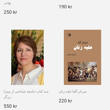
بهایی
Ordinarie
190
190 kr
Ordinarie
250
pris
kr
250 kr
pris
kr
مردان آلفا علیه زنان
سه کتاب جامعه شناختی از میترا
زرگر
Ordinarie
220
220 kr
Ordinarie
550
pris
kr
550 kr